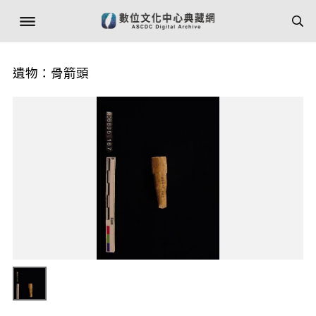
遺物：骨箭頭