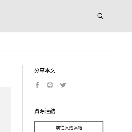
分享本文
資源連結
前往原始連結