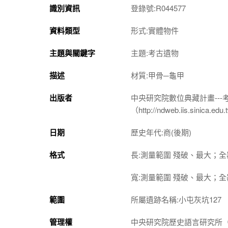
識別資訊
登錄號:R044577
資料類型
形式:實體物件
主題與關鍵字
主題:考古遺物
描述
材質:甲骨─龜甲
出版者
中央研究院數位典藏計畫--
（http://ndweb.iis.sinica.ed
日期
歷史年代:商(後期)
格式
長:測量範圍 殘破、最大；全器 
寬:測量範圍 殘破、最大；全器 
範圍
所屬遺跡名稱:小屯灰坑127
管理權
中央研究院歷史語言研究所（http://