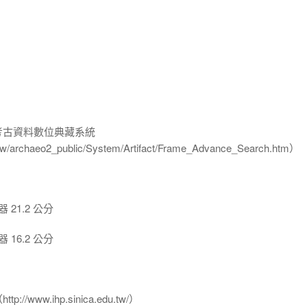
-考古資料數位典藏系統
u.tw/archaeo2_public/System/Artifact/Frame_Advance_Search.htm）
21.2 公分
16.2 公分
www.ihp.sinica.edu.tw/）