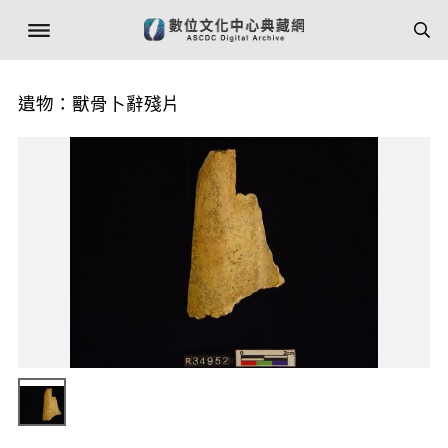
遺物：獸骨卜辭殘片