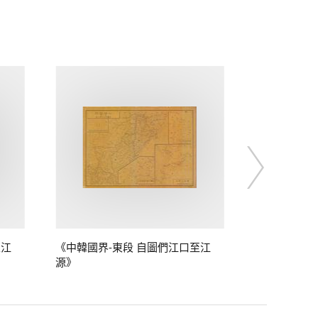
至江
《中韓國界-東段 自圖們江口至江
源》