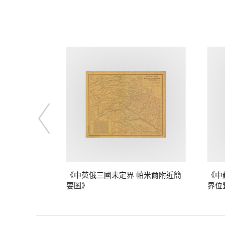
定界》
《中英俄三國未定界 帕米爾附近簡
《中
要圖》
界位