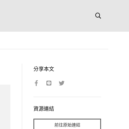
分享本文
資源連結
前往原始連結