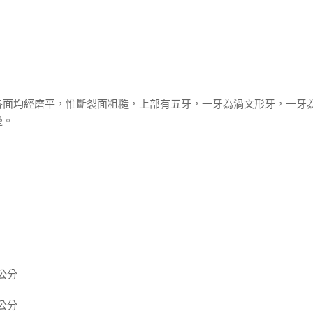
各面均經磨平，惟斷裂面粗糙，上部有五牙，一牙為渦文形牙，一牙
邊。
 公分
 公分