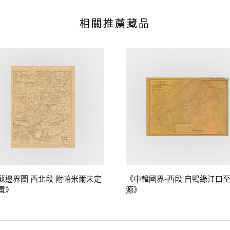
相關推薦藏品
蘇邊界圖 西北段 附帕米爾未定
《中韓國界-西段 自鴨綠江口
置》
源》