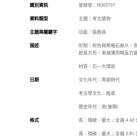
識別資訊
登錄號：R003737
資料類型
主題：考古遺物
主題與關鍵字
功能：裝飾具
描述
形制：棕色微帶褐石嵌片，
起長方形，漸減薄而略呈刃
材質：石—大理岩
日期
文化年代：青銅時代
考古學文化：殷虛
歷史年代：商(後期)
格式
長：殘破、最大；全器 4.42
寬：殘破、最大；全器 2.81