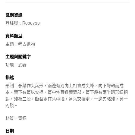
識別資訊
登錄號：R006733
資料類型
主題：考古遺物
主題與關鍵字
功能：武器
描述
形制：矛葉作尖葉形，兩邊有刃向上相會成尖峰，向下彎轉而成
本。葉下有筩以安柄。筩中空直透葉背部，筩下段有兩半環形紐相
對。殘為三段，斷裂處在葉中段，筩葉交接處，一邊刃略殘，另一
刃殘。
材質：青銅
日期