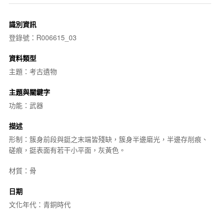
識別資訊
登錄號：R006615_03
資料類型
主題：考古遺物
主題與關鍵字
功能：武器
描述
形制：簇身前段與鋌之末端皆殘缺，簇身半邊磨光，半邊存削痕、
磋痕，鋌表面有若干小平面，灰黃色。
材質：骨
日期
文化年代：青銅時代