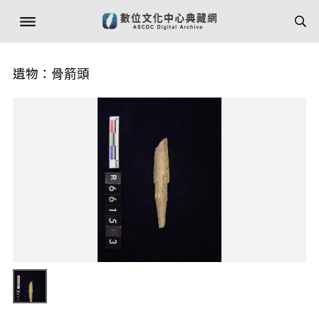
遺物：骨箭頭