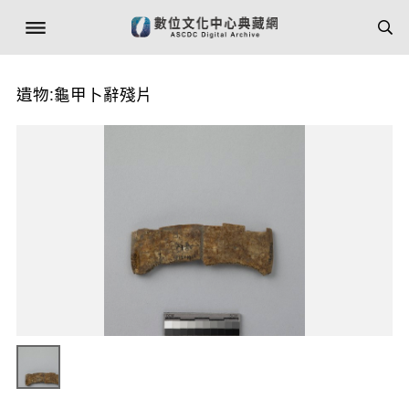
遺物:龜甲卜辭殘片