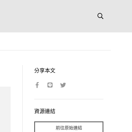
分享本文
資源連結
前往原始連結