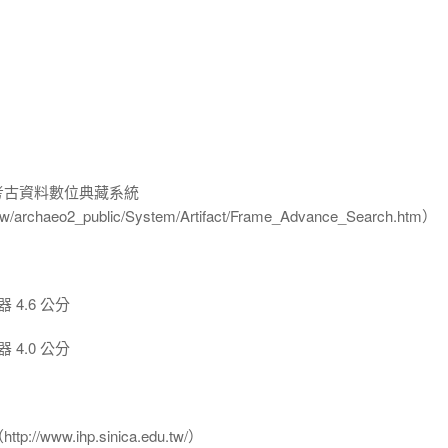
-考古資料數位典藏系統
u.tw/archaeo2_public/System/Artifact/Frame_Advance_Search.htm）
4.6 公分
4.0 公分
www.ihp.sinica.edu.tw/）