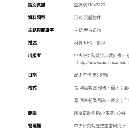
識別資訊
登錄號:R043370
資料類型
形式:實體物件
主題與關鍵字
主題:考古遺物
描述
材質:甲骨－龜甲
出版者
中央研究院數位典藏計畫--
（http://ndweb.iis.sinica.ed
日期
歷史年代:商(後期)
格式
長:測量範圍 殘破、最大；全器 
寬:測量範圍 殘破、最大；全器 
範圍
所屬遺跡名稱:小屯灰坑044
管理權
中央研究院歷史語言研究所（http://