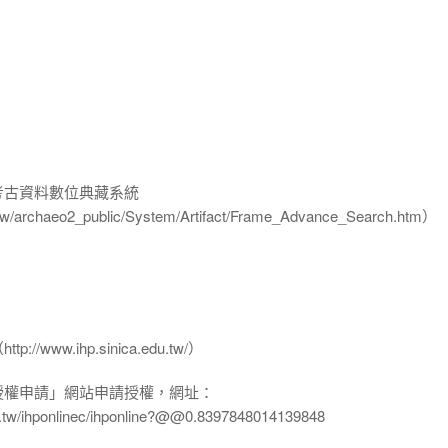
-考古資料數位典藏系統
u.tw/archaeo2_public/System/Artifact/Frame_Advance_Search.htm）
www.ihp.sinica.edu.tw/）
授權申請」網站申請授權，網址：
edu.tw/ihponlinec/ihponline?@@0.8397848014139848