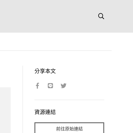
分享本文
資源連結
前往原始連結