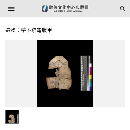
遺物：帶卜辭龜腹甲