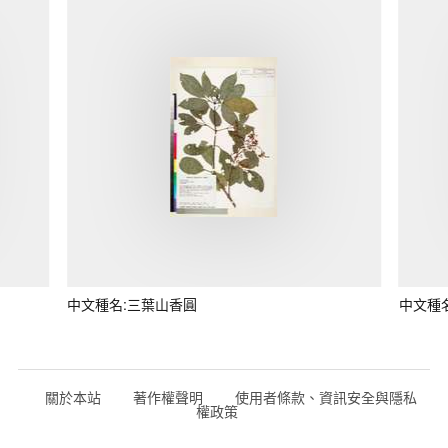
中文種名:三葉山香圓
中文種
關於本站
著作權聲明
使用者條款、資訊安全與隱私
權政策