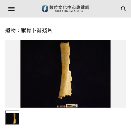
遺物：獸骨卜辭殘片