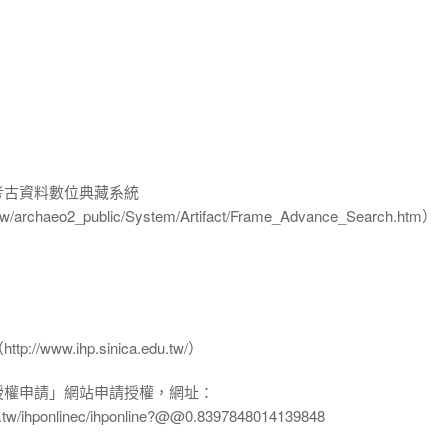
-考古資料數位典藏系統
u.tw/archaeo2_public/System/Artifact/Frame_Advance_Search.htm）
www.ihp.sinica.edu.tw/）
授權申請」網站申請授權，網址：
edu.tw/ihponlinec/ihponline?@@0.8397848014139848