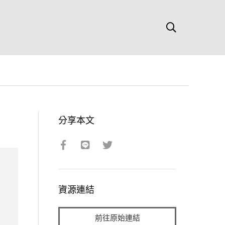
分享本文
資源連結
前往原始連結