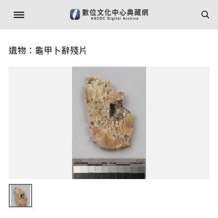
遺物：龜甲卜辭殘片