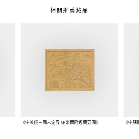
相關推薦藏品
《中英俄三國未定界 帕米爾附近簡要圖》
《中蘇