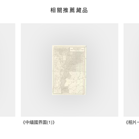
相關推薦藏品
《中緬國界圖(1)》
《相片