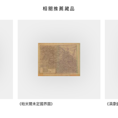
相關推薦藏品
《帕米爾未定國界圖》
《滇康