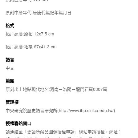
原刻中曆年代:唐唐代無紀年無月日
格式
拓片高廣:原拓 12x7.5 cm
拓片高廣:拓裱 67x41.3 cm
語言
中文
範圍
原刻出土地點現代地名:河南－洛陽－龍門石窟0307窟
管理權
中央研究院歷史語言研究所(http://www.ihp.sinica.edu.tw/)
授權聯絡窗口
請連結至「史語所藏品圖像授權申請」網站申請授權，網址：