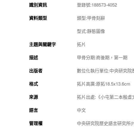
識別資訊
登錄號:188573-4052
資料類型
類型:甲骨刻辭
型式:靜態圖像
主題與關鍵字
拓片
描述
甲骨分期:商後期，第一期
出版者
數位化執行單位:中央研究院
格式
拓片高廣:原拓18.5x13.6cm
來源
拓片出處:《小屯第二本殷虛文
語言
中文
管理權
中央研究院歷史語言研究所(http://w