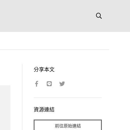
分享本文
資源連結
前往原始連結