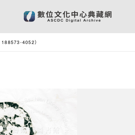
8573-4052）
）