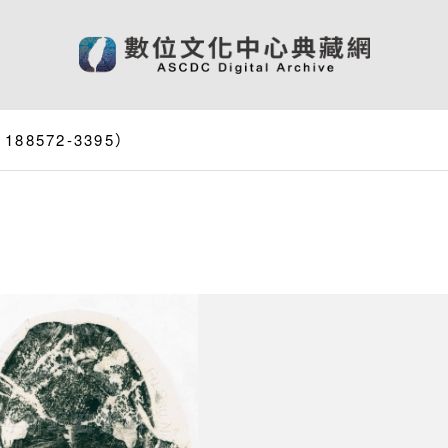
8572-3395）
）