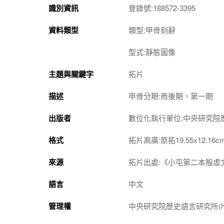
識別資訊
登錄號:188572-3395
資料類型
類型:甲骨刻辭
型式:靜態圖像
主題與關鍵字
拓片
描述
甲骨分期:商後期，第一期
出版者
數位化執行單位:中央研究院
格式
拓片高廣:原拓19.55x12.16c
來源
拓片出處:《小屯第二本殷虛文
語言
中文
管理權
中央研究院歷史語言研究所(http://w