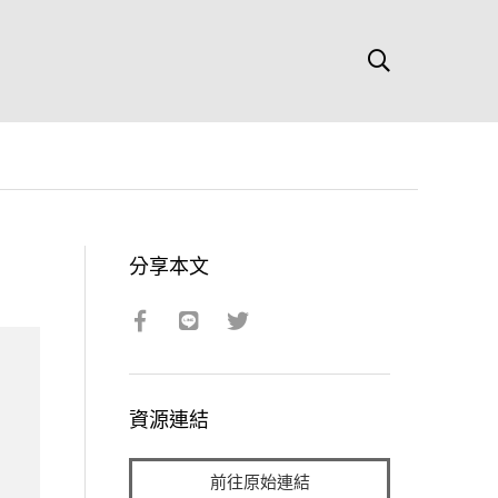
分享本文
資源連結
前往原始連結