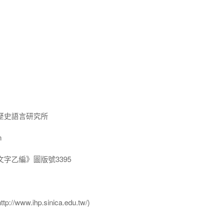
歷史語言研究所
m
字乙編》圖版號3395
ww.ihp.sinica.edu.tw/)