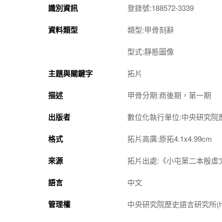
識別資訊
登錄號:188572-3339
資料類型
類型:甲骨刻辭
型式:靜態圖像
主題與關鍵字
拓片
描述
甲骨分期:商後期，第一期
出版者
數位化執行單位:中央研究院
格式
拓片高廣:原拓4.1x4.99cm
來源
拓片出處:《小屯第二本殷虛文
語言
中文
管理權
中央研究院歷史語言研究所(http://w