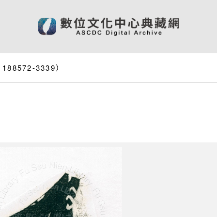
8572-3339）
）