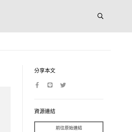
分享本文
資源連結
前往原始連結