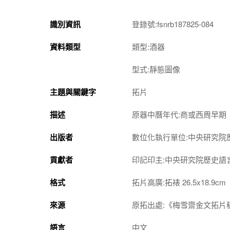
識別資訊
登錄號:fsnrb187825-084
資料類型
類型:酒器
型式:靜態圖像
主題與關鍵字
拓片
描述
原器中曆年代:商或西周早期
出版者
數位化執行單位:中央研究院
貢獻者
印記印主:中央研究院歷史語
格式
拓片高廣:拓裱 26.5x18.9cm
來源
原拓出處:《梅雪齋金文拓片
語言
中文