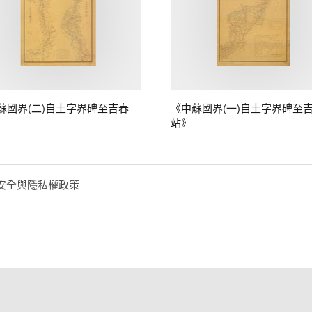
蘇國界(二)自土字界碑至吉春
《中蘇國界(一)自土字界碑至
站》
安全與隱私權政策