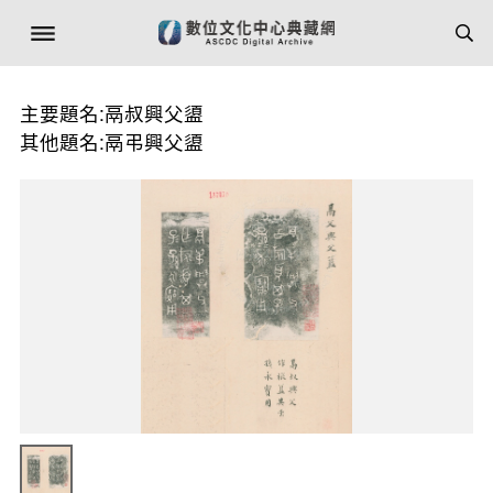
主要題名:鬲叔興父盨
其他題名:鬲弔興父盨