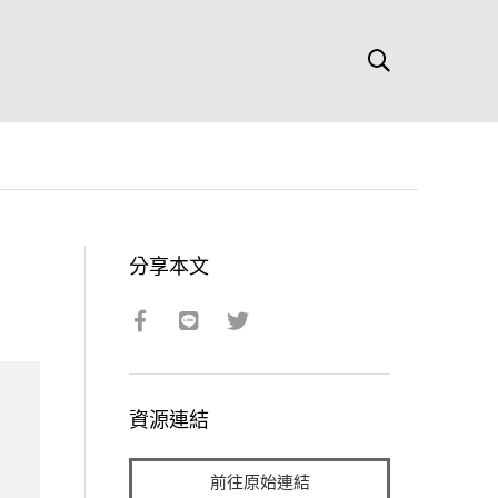
分享本文
資源連結
前往原始連結