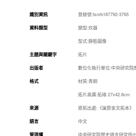
識別資訊
登錄號:fsnrb187792-3765
資料類型
類型:炊器
型式:靜態圖像
主題與關鍵字
拓片
出版者
數位化執行單位:中央研究院
格式
材質:青銅
拓片高廣:拓裱 27x42.8cm
來源
原拓出處:《謐齋金文拓本》
語言
中文
管理權
中央研究院歷史語言研究所(http://w