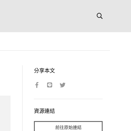
分享本文
資源連結
前往原始連結