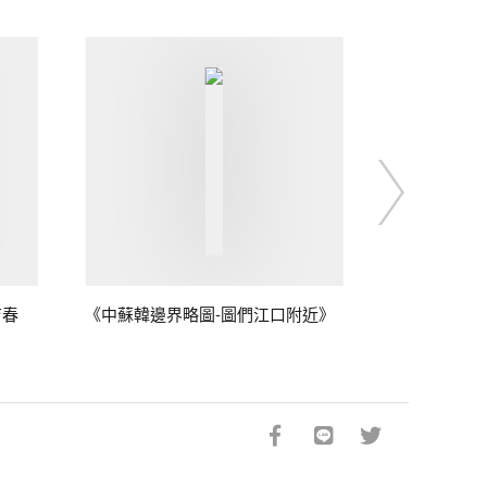
吉春
《中蘇韓邊界略圖-圖們江口附近》