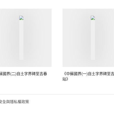
蘇國界(二)自土字界碑至吉春
《中蘇國界(一)自土字界碑至
站》
安全與隱私權政策