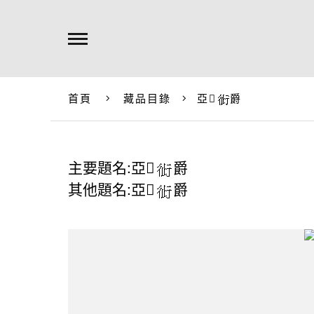
首頁
藏品目錄
亞𪴶
爵
主要題名:亞𪴶
爵
其他題名:亞𪴶
爵