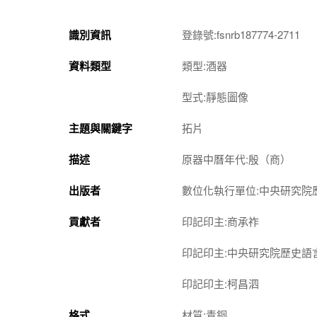
識別資訊
登錄號:fsnrb187774-2711
資料類型
類型:酒器
型式:靜態圖像
主題與關鍵字
拓片
描述
原器中曆年代:殷（商）
出版者
數位化執行單位:中央研究院
貢獻者
印記印主:商承祚
印記印主:中央研究院歷史語
印記印主:柯昌泗
格式
材質:青銅