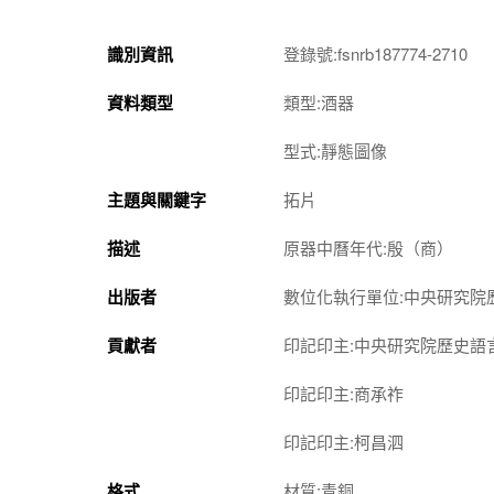
識別資訊
登錄號:fsnrb187774-2710
資料類型
類型:酒器
型式:靜態圖像
主題與關鍵字
拓片
描述
原器中曆年代:殷（商）
出版者
數位化執行單位:中央研究院
貢獻者
印記印主:中央研究院歷史語
印記印主:商承祚
印記印主:柯昌泗
格式
材質:青銅