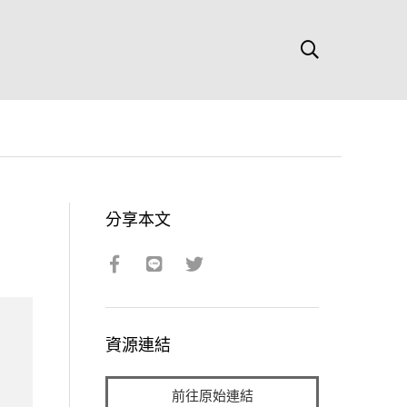
分享本文
資源連結
前往原始連結