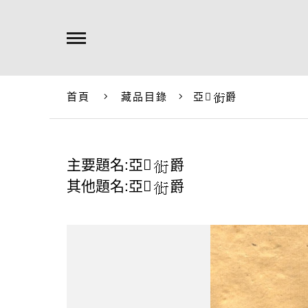
首頁
藏品目錄
亞𪴶
爵
主要題名:亞𪴶
爵
其他題名:亞𪴶
爵