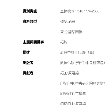
識別資訊
登錄號:fsnrb187774-2666
資料類型
類型:酒器
型式:靜態圖像
主題與關鍵字
拓片
描述
原器中曆年代:殷（商）
出版者
數位化執行單位:中央研究院
貢獻者
拓工:原君錫
印記印主:中央研究院歷史語
印記印主:丁麟年
印記印主:原君錫