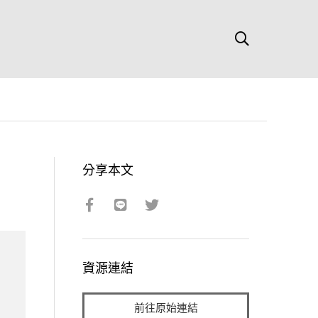
分享本文
資源連結
前往原始連結