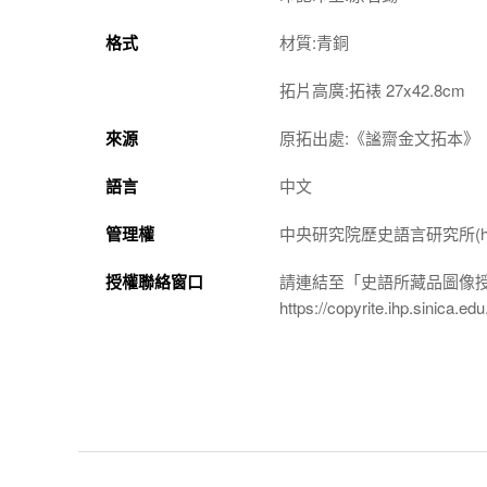
格式
材質:青銅
拓片高廣:拓裱 27x42.8cm
來源
原拓出處:《謐齋金文拓本》
語言
中文
管理權
中央研究院歷史語言研究所(http://w
授權聯絡窗口
請連結至「史語所藏品圖像
https://copyrite.ihp.sinica.