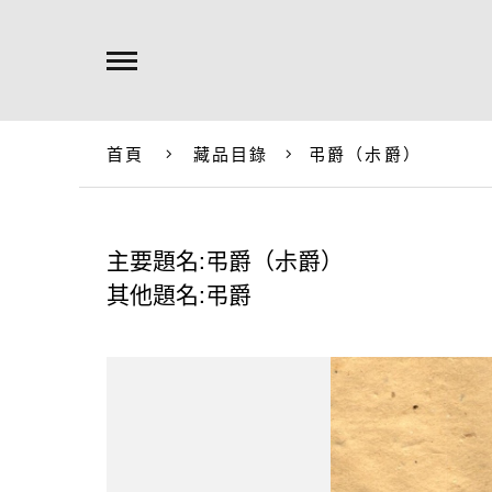
首頁
藏品目錄
弔爵（尗爵）
主要題名:弔爵（尗爵）
其他題名:弔爵