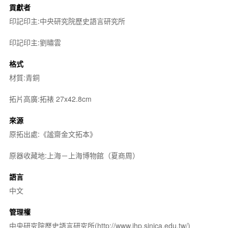
貢獻者
印記印主:中央研究院歷史語言研究所
印記印主:劉㬘雲
格式
材質:青銅
拓片高廣:拓裱 27x42.8cm
來源
原拓出處:《謐齋金文拓本》
原器收藏地:上海－上海博物館（夏商周）
語言
中文
管理權
中央研究院歷史語言研究所(http://www.ihp.sinica.edu.tw/)