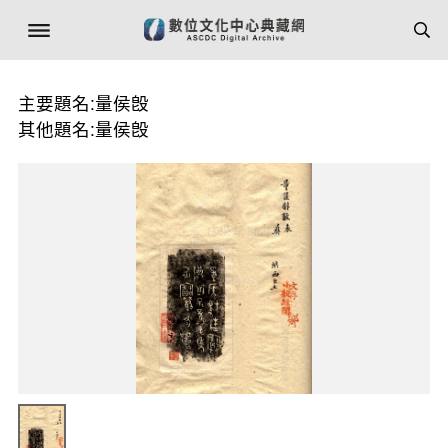
主要題名:量侯𣪘
其他題名:量侯𣪘