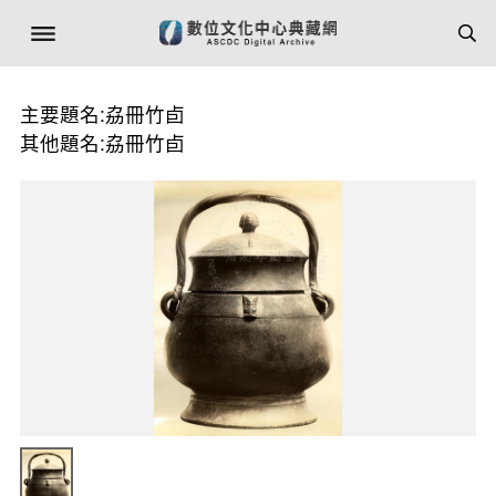
主要題名:劦冊竹卣
其他題名:劦冊竹卣