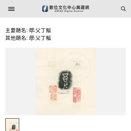
主要題名:
父丁觚
其他題名:
父丁觚