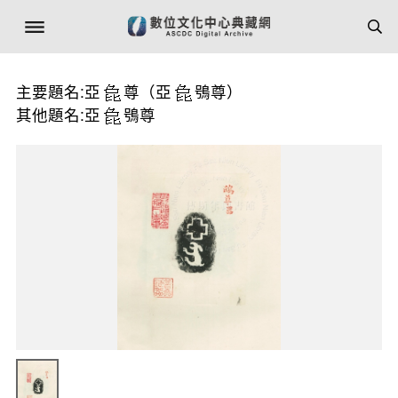
主要題名:亞
尊（亞
鴞尊）
其他題名:亞
鴞尊