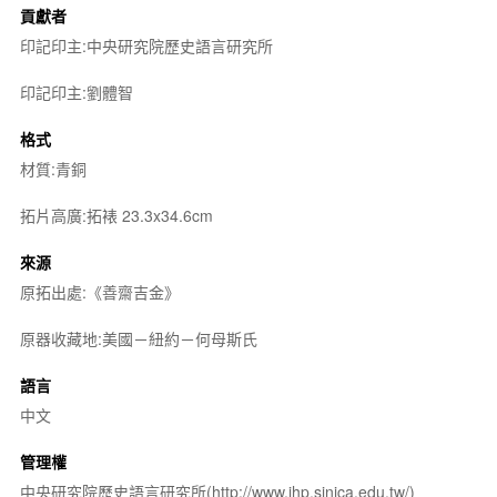
貢獻者
印記印主:中央研究院歷史語言研究所
印記印主:劉體智
格式
材質:青銅
拓片高廣:拓裱 23.3x34.6cm
來源
原拓出處:《善齋吉金》
原器收藏地:美國－紐約－何母斯氏
語言
中文
管理權
中央研究院歷史語言研究所(http://www.ihp.sinica.edu.tw/)