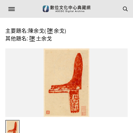
主要題名:陳余戈(
余戈)
其他題名:
土余戈