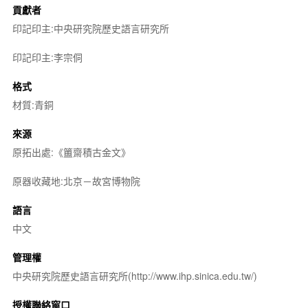
貢獻者
印記印主:中央研究院歷史語言研究所
印記印主:李宗侗
格式
材質:青銅
來源
原拓出處:《簠齋積古金文》
原器收藏地:北京－故宮博物院
語言
中文
管理權
中央研究院歷史語言研究所(http://www.ihp.sinica.edu.tw/)
授權聯絡窗口