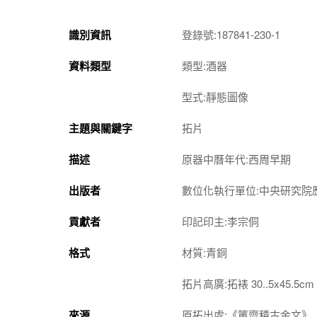
識別資訊
登錄號:187841-230-1
資料類型
類型:酒器
型式:靜態圖像
主題與關鍵字
拓片
描述
原器中曆年代:西周早期
出版者
數位化執行單位:中央研究院
貢獻者
印記印主:李宗侗
格式
材質:青銅
拓片高廣:拓裱 30..5x45.5cm
來源
原拓出處:《簠齋積古金文》