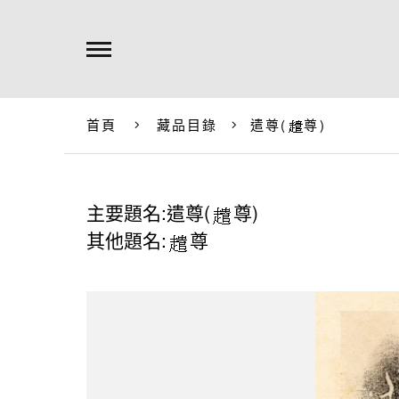
首頁
藏品目錄
遣尊(
尊)
主要題名:遣尊(
尊)
其他題名:
尊