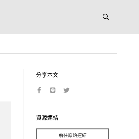
分享本文
資源連結
前往原始連結