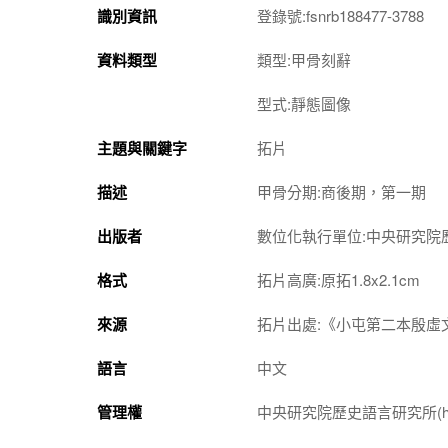
識別資訊
登錄號:fsnrb188477-3788
資料類型
類型:甲骨刻辭
型式:靜態圖像
主題與關鍵字
拓片
描述
甲骨分期:商後期，第一期
出版者
數位化執行單位:中央研究院
格式
拓片高廣:原拓1.8x2.1cm
來源
拓片出處:《小屯第二本殷虛文
語言
中文
管理權
中央研究院歷史語言研究所(http://w