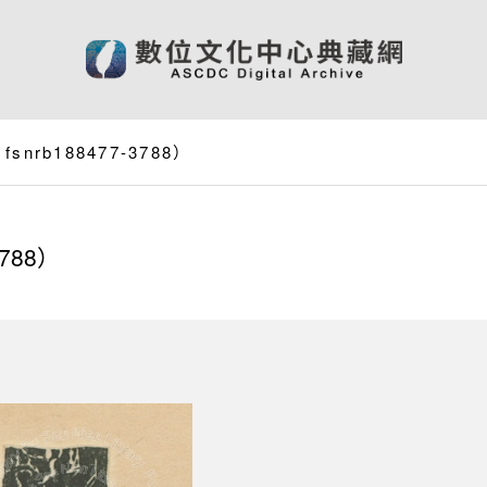
rb188477-3788）
788）