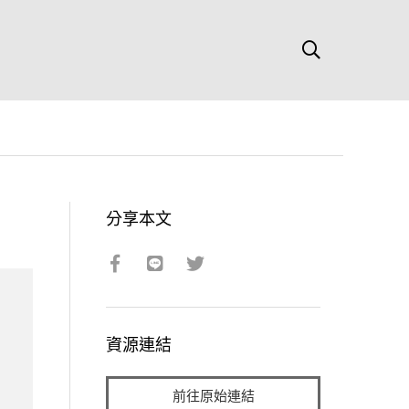
分享本文
資源連結
前往原始連結