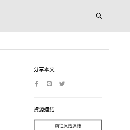
分享本文
資源連結
前往原始連結