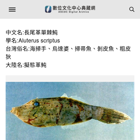
中文名:長尾革單棘魨
學名:Aluterus scriptus
台灣俗名:海掃手、烏達婆、掃帚魚、剝皮魚、粗皮
狄
大陸名:擬態革魨