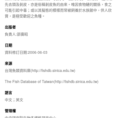
先去頭及剝皮，亦是俗稱剝皮魚的由來。唯因食物鰱的關係，食之
可能引起中毒；或以其擬態的模樣而常被飼養於水族館中，供人欣
賞，是極受歡迎之魚種。
出版者
負責人:邵廣昭
日期
資料修訂日期:2006-06-03
來源
台灣魚類資料庫(http://fishdb.sinica.edu.tw)
The Fish Database of Taiwan(http://fishdb.sinica.edu.tw)
語言
中文；英文
管理權
中央研究院生物多樣性研究中心