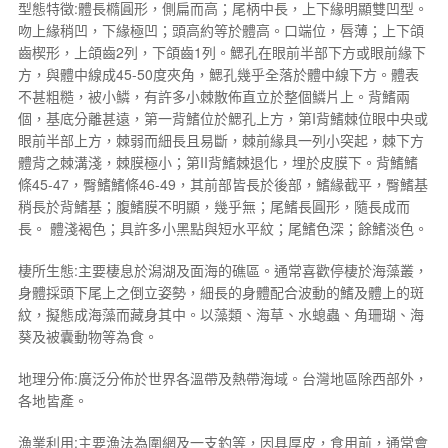
型態特徵:體長橢圓形，側扁而高；尾柄中長，上下緣明顯雙凹型。
吻上緣稍凹，下緣極凹；頭高約等於體高。口端位，唇薄；上下頜
齒楔形，上頜齒2列，下頜齒1列。鰓孔在眼前半部下方或眼前緣下
方，與體中線成45-50度夾角，鰓孔幾乎全落於體中線下方。體表
不甚粗糙，被小鱗，有許多小棘散佈直立於整個鱗片上。背鰭兩
個，基底分離甚遠，第一背鰭位於鰓孔上方，第I背鰭棘位眼中央或
眼前半部上方，棘弱而細長且易斷，棘前緣具一列小突起，棘下方
體背之棘溝淺，棘膜極小；第II背鰭棘退化，埋於皮膜下。背鰭鰭
條45-47，臀鰭鰭條46-49，其前部皆長於後部，鰭緣截平，臀鰭基
稍長於背鰭基；腹鰭膜不明顯，幾乎無；尾鰭長圓形，隨長成而
長。 體淺褐色；具許多小黑點與短水平紋；尾鰭色深；餘鰭淡色。
棲所生態:主要棲息於潟湖及面海的礁區。通常喜歡停棲於海藻叢，
身體採頭下尾上之倒立姿勢，細長的身體配合波動的鰭及體上的斑
紋，擬態成海藻而藏身其中。以藻類、海草、水螅蟲、角珊瑚、海
葵及被囊動物等為食。
地理分佈:廣泛分佈於世界各溫帶及熱帶海域。台灣地區除西部外，
各地皆產。
漁業利用:主要漁法為圍網及一支釣等，因具厚皮，食用前，通常會