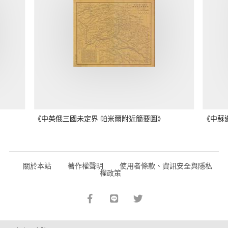
《中英俄三國未定界 帕米爾附近簡要圖》
《中蘇
關於本站
著作權聲明
使用者條款、資訊安全與隱私
權政策