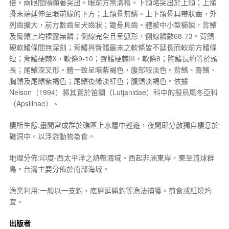
倍。兩眼間隔顯著突出。眼前方無溝槽。下頜略突出於上頜；上頜
骨末端延伸至眼前緣的下方；上頜骨無鱗。上下頜骨具帶狀齒，外
列齒擴大，前方數齒呈犬齒狀；鋤骨具齒。體被中小型櫛鱗，背鰭
及臀鰭上均裸露無鱗；側線完全且呈弧形，側線鱗數68-73。背鰭
硬軟鰭條間無深刻；背鰭與臀鰭最末之軟條皆不延長而較前方鰭條
短；背鰭硬棘X，軟條9-10；臀鰭硬棘III，軟條8；胸鰭長約等於頭
長；尾鰭深叉形。體一致呈暗紫褐色，腹部較淡色。背鰭、臀鰭、
胸鰭及尾鰭紫褐色；尾鰭後緣淡紅色；腹鰭淡褐色。依據
Nelson（1994）將其置於笛鯛（Lutjanidae）科中的擬烏尾冬亞科
（Apsilinae）。
棲所生態:畫間常成群於礁區上水層中巡遊，夜間即分散獨自棲息於
礁洞中。以浮游動物為食。
地理分佈:印度-西太平洋之熱帶海域。西起非洲東岸，東至琉球群
島。台灣主要分佈於南部海域。
漁業利用:一般以一支釣、底層延繩釣等漁法捕獲。煎食或紅燒均
宜。
出版者