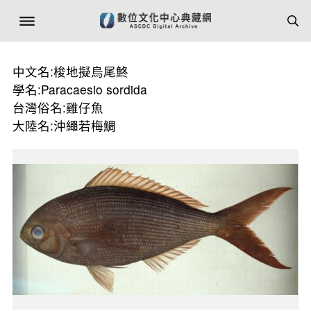
中文名:梭地擬烏尾鮗
學名:Paracaesio sordida
台灣俗名:雞仔魚
大陸名:沖繩若梅鯛