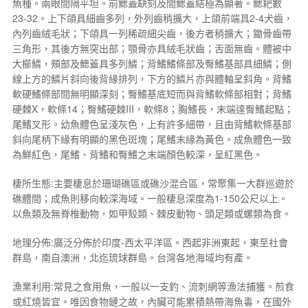
魚種。兩眼間隔平坦。前鰓蓋缺刻及間鰓蓋結極為顯著。鰓耙數
23-32。上下頜具細齒多列，外列齒稍擴大，上頜前端具2-4犬齒，
內列齒絨毛狀；下頜具一列稀疏細尖齒，後方者稍擴大；鋤骨齒帶
三角形，其後方無突出部；顎骨亦具絨毛狀齒；舌面無齒。體被中
大櫛鱗，頰部及鰓蓋具多列鱗；背鰭鰭條部及臀鰭基部具細鱗；側
線上方的鱗片斜向後背緣排列，下方的鱗片亦與體軸呈斜角。背鰭
軟硬鰭條部間無明顯深刻；臀鰭基底短而與背鰭軟條部相對；背鰭
硬棘X，軟條14；臀鰭硬棘III，軟條8；胸鰭長，末端達臀鰭起點；
尾鰭叉形。幼魚體色呈淺灰色，上有許多細帶，且由背鰭軟條基部
斜向尾柄下緣有明顯的黑色斑塊；尾鰭末緣為黃色。成魚體色一致
為鮮紅色，尾鰭、背鰭和臀鰭之末端顏色較深，呈紅黑色。
棲所生態:主要棲息於珊瑚礁區或礁沙混合區，常聚集一大群巡遊於
礁體間；成魚則移向較深海域。一般棲息深度為1-150公尺以上。
以魚類及無脊椎動物，如甲殼類、棘皮動物、頭足類或螺類為食。
地理分佈:廣泛分佈於印度-西太平洋區。西起非洲東起，東至社會
群島，南自澳洲，北迄琉球群島。台灣各地海域均有產。
漁業利用:常見之食用魚，一般以一支釣、流刺網等漁法捕獲。煎食
或紅燒皆宜。唯因食物鏈之故，內臟可能累積熱帶海魚毒，在國外