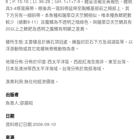
8；P. 15-16；Ll. 36-28；GR. 1+1+7-9。體呈淡褐至黃褐色，體側
具3-4條寬橫帶，眼後具一寬斜帶延伸至胸鰭基部前之頰部上，其
下方另有一細斜帶。本魚種和薩摩亞天竺鯛相似，唯本種魚鰓耙數
較少（總數9-11）且腹鰭為不透明之暗綠色，與薩摩亞天竺鯛具有
20以上之鰓耙及透明之腹鰭有明顯之差異。
棲所生態:主要棲息於礁石頂冠處、礁盤的巨石下方及潟湖區等。以
浮游動物或其它底棲無脊椎動物為食。
地理分佈:分佈於印度-西太平洋區，西起紅海至南非，東至台灣、
日本及澳洲等西太平洋海域。台灣分佈於南部海域。
漁業利用:無任何經濟價值。
出版者
負責人:邵廣昭
日期
資料修訂日期:2006-09-10
來源