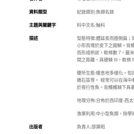
資料類型
紀錄類別:魚類名錄
主題與關鍵字
科中文名:鮋科
描述
型態特徵:體延長而極側扁
小形而埋於皮下之圓鱗。背鰭單
而形成帆狀，軟條數 7，最
間之距離，具硬棘 III，軟條
棲所生態:棲息地多樣化，包
礁石區等。 經常可以在海
於夜行性魚。背鰭鰭棘下具
地理分佈:分佈於西印度-西
漁業利用:中小型魚類，除學
出版者
負責人:邵廣昭