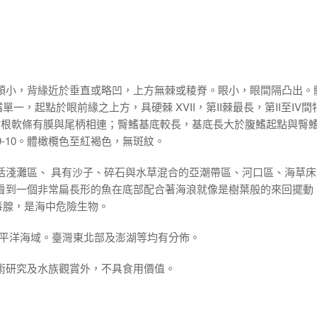
；頭小，背緣近於垂直或略凹，上方無棘或稜脊。眼小，眼間隔凸出。
一，起點於眼前緣之上方，具硬棘 XVII，第II棘最長，第II至IV間
末根軟條有膜與尾柄相連；臀鰭基底較長，基底長大於腹鰭起點與臀
 9-10。體橄欖色至紅褐色，無斑紋。
括淺灘區、 具有沙子、碎石與水草混合的亞潮帶區、河口區、海草床
中看到一個非常扁長形的魚在底部配合著海浪就像是樹葉般的來回擺動
毒腺，是海中危險生物。
太平洋海域。臺灣東北部及澎湖等均有分佈。
術研究及水族觀賞外，不具食用價值。