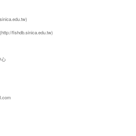
nica.edu.tw)
ttp://fishdb.sinica.edu.tw)
中心
l.com