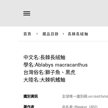
首頁
藏品目錄
長棘長絨鮋
中文名:長棘長絨鮋
學名:Ablabys macracanthus
台灣俗名:獅子魚、黑虎
大陸名:大棘帆鰭鮋
識別資訊
全球唯一識別碼:urn:lsid:fishdb.s
著作者
命名者:(Bleeker, 1852)