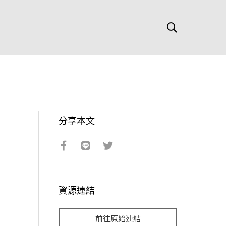
分享本文
資源連結
前往原始連結