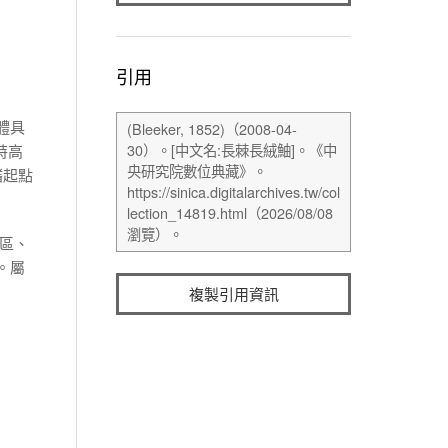
引用
體具
特高
鰭起點
區、
。屬
複製引用資訊