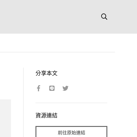
分享本文
資源連結
前往原始連結