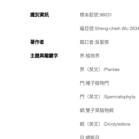
識別資訊
標本館號:98031
編目號:Sheng-chieh Wu 263
著作者
鑑訂者:吳聖傑
主題與關鍵字
界:植物界
界（英文）:Plantae
門:種子植物門
門（英文）:Spermatophyta
綱:雙子葉植物綱
綱（英文）:Dicotyledons
目:續斷目