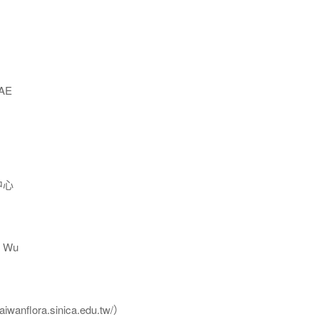
AE
中心
 Wu
flora.sinica.edu.tw/）