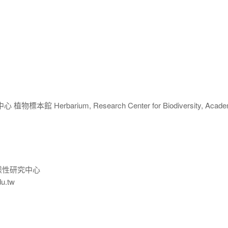
 Herbarium, Research Center for Biodiversity, Acade
樣性研究中心
du.tw