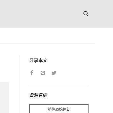
分享本文
資源連結
前往原始連結