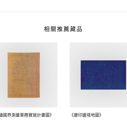
相關推薦藏品
緬國界測量業務實施計畫圖》
《康印邊境地圖》