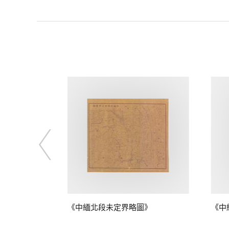
圖》
《中緬北段未定界略圖》
《中