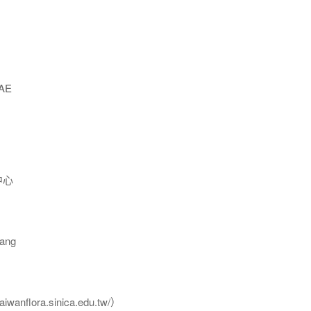
AE
中心
ang
flora.sinica.edu.tw/）