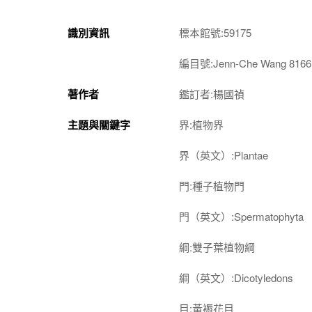
識別資訊
標本館號:59175
編目號:Jenn-Che Wang 8166
著作者
鑑訂者:楊國禎
主題與關鍵字
界:植物界
界（英文）:Plantae
門:種子植物門
門（英文）:Spermatophyta
綱:雙子葉植物綱
綱（英文）:Dicotyledons
目:黃褥花目