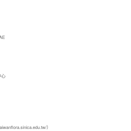
AE
中心
flora.sinica.edu.tw/）