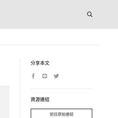
分享本文
資源連結
前往原始連結