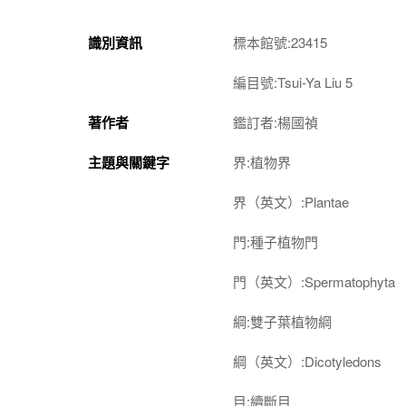
識別資訊
標本館號:23415
編目號:Tsui-Ya Liu 5
著作者
鑑訂者:楊國禎
主題與關鍵字
界:植物界
界（英文）:Plantae
門:種子植物門
門（英文）:Spermatophyta
綱:雙子葉植物綱
綱（英文）:Dicotyledons
目:續斷目