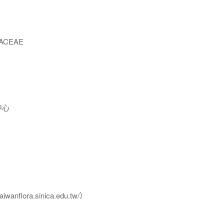
ACEAE
中心
flora.sinica.edu.tw/）