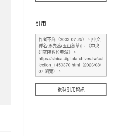
引用
複製引用資訊