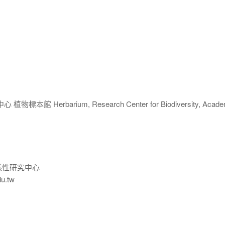
 Herbarium, Research Center for Biodiversity, Acade
樣性研究中心
du.tw