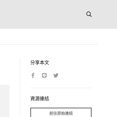
分享本文
資源連結
前往原始連結