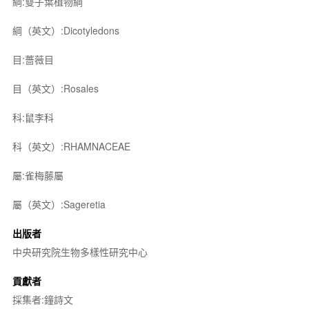
綱:雙子葉植物綱
綱（英文）:Dicotyledons
目:薔薇目
目（英文）:Rosales
科:鼠李科
科（英文）:RHAMNACEAE
屬:雀梅藤屬
屬（英文）:Sageretia
出版者
中央研究院生物多樣性研究中心
貢獻者
採集者:鐘詩文