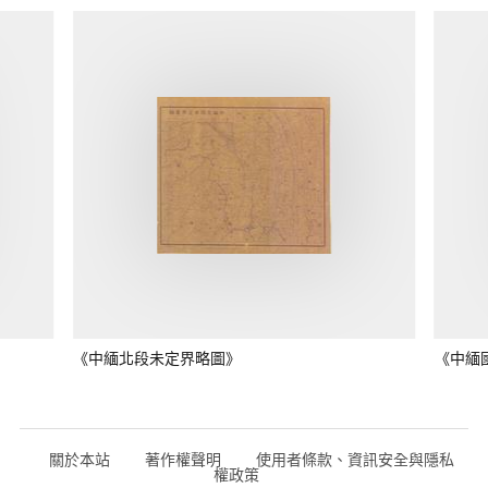
《中緬北段未定界略圖》
《中緬
關於本站
著作權聲明
使用者條款、資訊安全與隱私
權政策