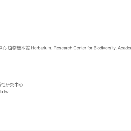
 Herbarium, Research Center for Biodiversity, Acade
樣性研究中心
du.tw