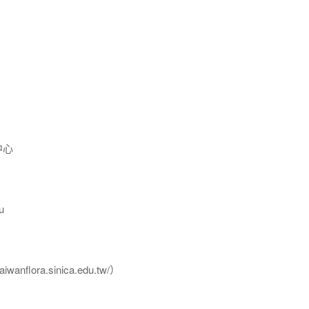
中心
u
flora.sinica.edu.tw/）