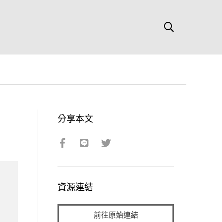
分享本文
資源連結
前往原始連結