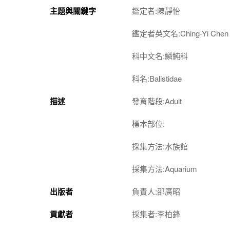
主題與關鍵字
鑑定者:陳靜怡
鑑定者英文名:Ching-Yi Chen
科中文名:鱗魨科
科名:Balistidae
描述
發育階段:Adult
標本部位:
採集方法:水族館
採集方法:Aquarium
出版者
負責人:邵廣昭
貢獻者
採集者:李柏鋒