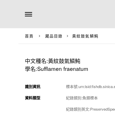
首頁
藏品目錄
黃紋鼓氣鱗魨
中文種名:黃紋鼓氣鱗魨
學名:Sufflamen fraenatum
識別資訊
標本號:urn:lsid:fishdb.sinica.
資料類型
紀錄類別:魚類標本
紀錄類別英文:PreservedSpec