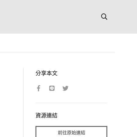
分享本文
資源連結
前往原始連結