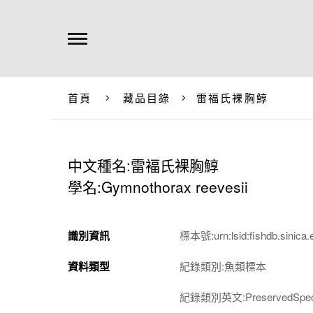
首頁
藏品目錄
雷褔氏裸胸鯙
中文種名:雷褔氏裸胸鯙
學名:Gymnothorax reevesii
識別資訊
標本號:urn:lsid:fishdb.sinica.
資料類型
紀錄類別:魚類標本
紀錄類別英文:PreservedSpec