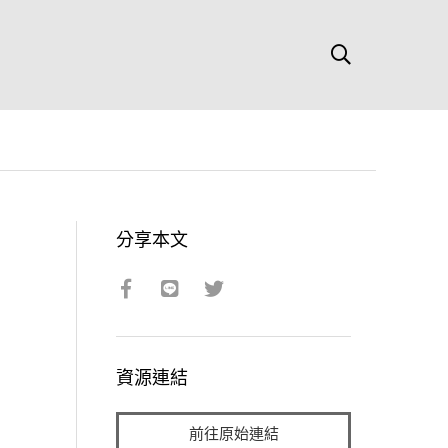
分享本文
資源連結
前往原始連結