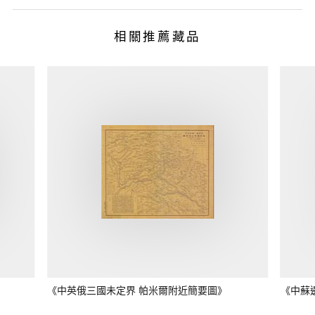
相關推薦藏品
《中英俄三國未定界 帕米爾附近簡要圖》
《中蘇