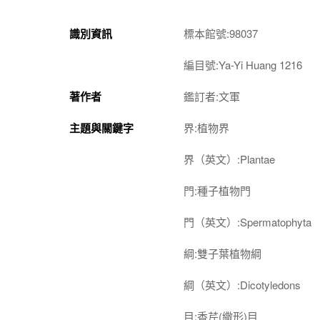
識別資訊
標本館號:98037
編目號:Ya-Yi Huang 1216
著作者
鑑訂者:文軍
主題與關鍵字
界:植物界
界（英文）:Plantae
門:種子植物門
門（英文）:Spermatophyta
綱:雙子葉植物綱
綱（英文）:Dicotyledons
目:香芹(繖形)目