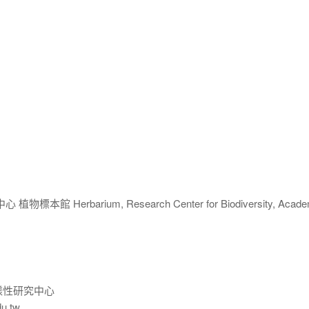
 Herbarium, Research Center for Biodiversity, Acade
樣性研究中心
du.tw