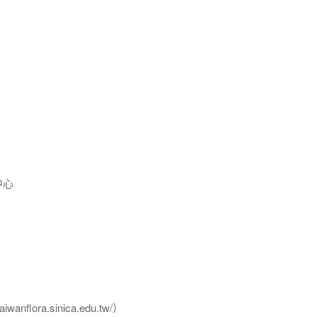
中心
flora.sinica.edu.tw/）