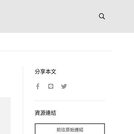
分享本文
資源連結
前往原始連結